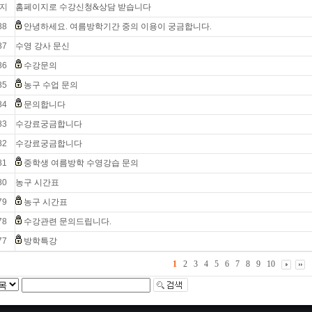
지
홈페이지로 수강신청&상담 받습니다
88
안녕하세요. 여름방학기간 중의 이용이 궁금합니다.
87
수영 강사 문신
86
수강문의
85
농구 수업 문의
84
문의합니다
83
수강료궁금합니다
82
수강료궁금합니다
81
중학생 여름방학 수영강습 문의
80
농구 시간표
79
농구 시간표
78
수강관련 문의드립니다.
77
방학특강
1
2
3
4
5
6
7
8
9
10