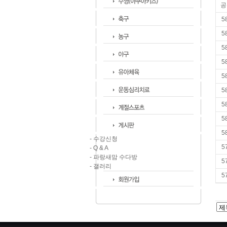
공
5
5
5
5
5
5
5
5
5
- 수강신청
5
- Q & A
- 파랑새맘 수다방
5
- 갤러리
5