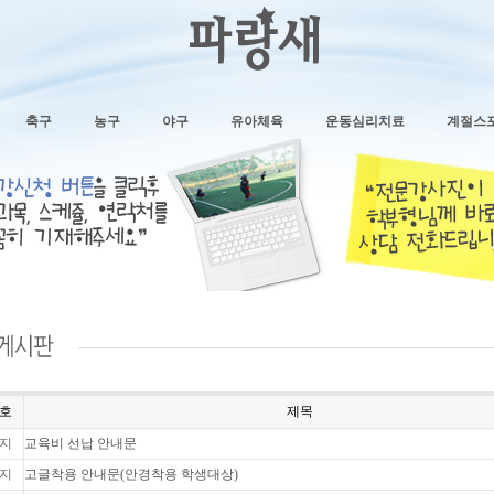
축구
농구
야구
유아체육
운동심리치료
계절스
호
제목
지
교육비 선납 안내문
지
고글착용 안내문(안경착용 학생대상)