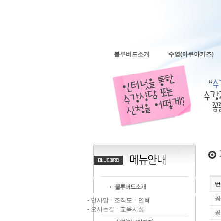
블루버드소개
수영(아쿠아키즈)
번
공
- 인사말ㆍ조직도ㆍ연혁
- 오시는길ㆍ교육시설
공