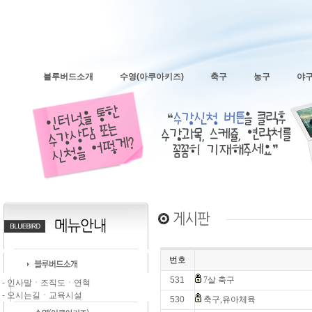
블루버드소개
수영(아쿠아키즈)
축구
농구
야
번호
531
7살 축구
- 인사말ㆍ조직도ㆍ연혁
- 오시는길ㆍ교육시설
530
축구,유아체육