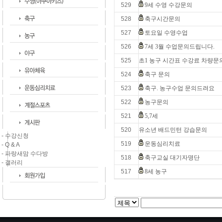
529
9세 수영 수강문의
528
축구시간문의
527
토요일 수영수업
526
7세 3월 수업문의드립니다.
525
초1 농구 시간표 수강료 차량문
524
축구 문의
523
축구. 농구수업 문의드려요
522
농구문의
521
5,7세
520
유소년 배드민턴 강습문의
- 수강신청
519
운동심리치료
- Q & A
- 파랑새맘 수다방
518
축구교실 대기자명단
- 갤러리
517
8세 농구