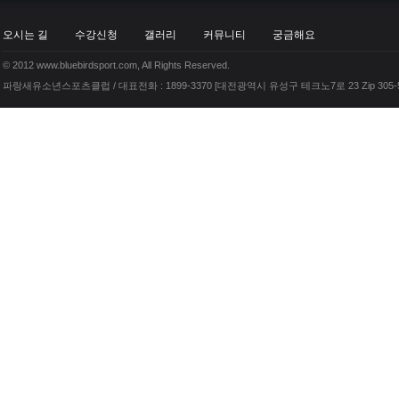
오시는 길
수강신청
갤러리
커뮤니티
궁금해요
© 2012 www.bluebirdsport.com, All Rights Reserved.
파랑새유소년스포츠클럽 / 대표전화 : 1899-3370 [대전광역시 유성구 테크노7로 23 Zip 305-5