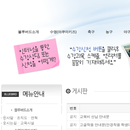
블루버드소개
수영(아쿠아키즈)
축구
농구
야
번호
공지
교육비 선납 안내문
- 인사말ㆍ조직도ㆍ연혁
- 오시는길ㆍ교육시설
공지
고글착용 안내문(안경착용 학생