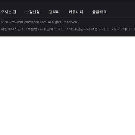
오시는 길
수강신청
갤러리
커뮤니티
궁금해요
© 2012 www.bluebirdsport.com, All Rights Reserved.
파랑새유소년스포츠클럽 / 대표전화 : 1899-3370 [대전광역시 유성구 테크노7로 23 Zip 305-5