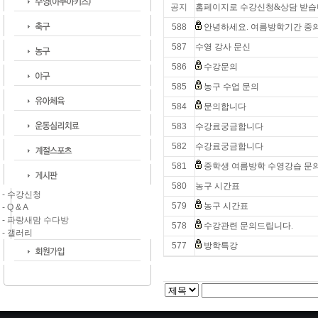
공지
홈페이지로 수강신청&상담 받습
588
안녕하세요. 여름방학기간 중의
587
수영 강사 문신
586
수강문의
585
농구 수업 문의
584
문의합니다
583
수강료궁금합니다
582
수강료궁금합니다
581
중학생 여름방학 수영강습 문
580
농구 시간표
- 수강신청
579
농구 시간표
- Q & A
- 파랑새맘 수다방
578
수강관련 문의드립니다.
- 갤러리
577
방학특강