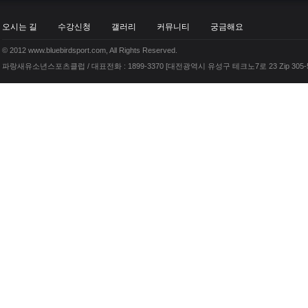
오시는 길
수강신청
갤러리
커뮤니티
궁금해요
© 2012 www.bluebirdsport.com, All Rights Reserved.
파랑새유소년스포츠클럽 / 대표전화 : 1899-3370 [대전광역시 유성구 테크노7로 23 Zip 305-5