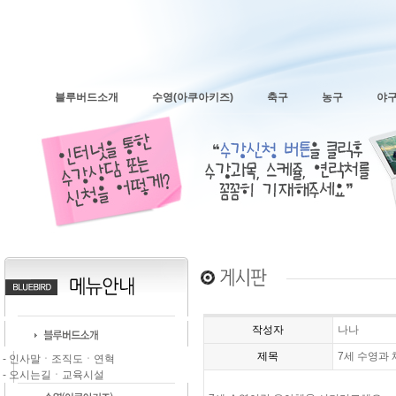
블루버드소개
수영(아쿠아키즈)
축구
농구
야
작성자
나나
제목
7세 수영과
- 인사말ㆍ조직도ㆍ연혁
- 오시는길ㆍ교육시설