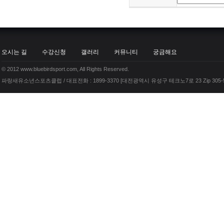
오시는 길
수강신청
갤러리
커뮤니티
궁금해요
© 2012 www.bluebirdsport.com, All Rights Reserved.
파랑새유소년스포츠클럽 / 대표전화 : 1899-3370 [대전광역시 유성구 테크노7로 23 Zip 305-5