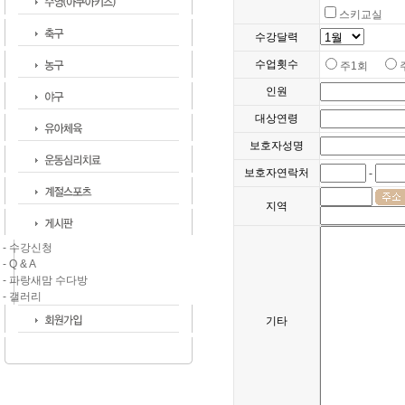
스키교실
수강달력
수업횟수
주1회
인원
대상연령
보호자성명
보호자연락처
-
지역
- 수강신청
- Q & A
- 파랑새맘 수다방
- 갤러리
기타