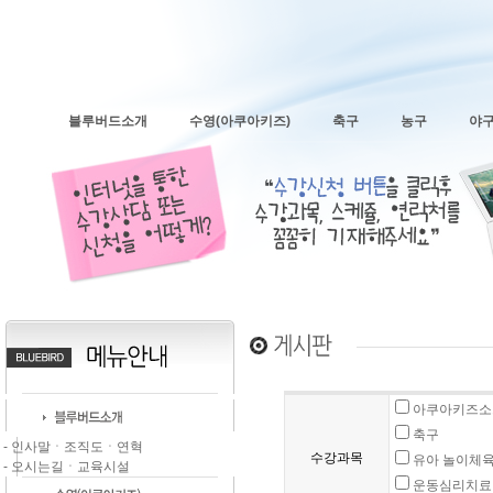
블루버드소개
수영(아쿠아키즈)
축구
농구
야
아쿠아키즈소그
축구
- 인사말ㆍ조직도ㆍ연혁
수강과목
유아 놀이체
- 오시는길ㆍ교육시설
운동심리치료